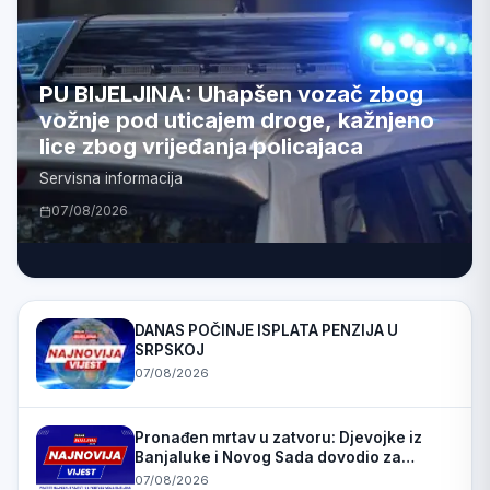
PU BIJELJINA: Uhapšen vozač zbog
vožnje pod uticajem droge, kažnjeno
lice zbog vrijeđanja policajaca
Servisna informacija
07/08/2026
DANAS POČINJE ISPLATA PENZIJA U
SRPSKOJ
07/08/2026
Pronađen mrtav u zatvoru: Djevojke iz
Banjaluke i Novog Sada dovodio za
prostituciju
07/08/2026