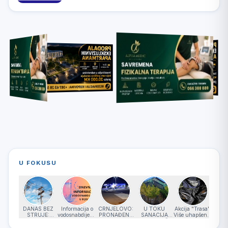
U FOKUSU
DANAS BEZ
Informacija o
CRNJELOVO:
U TOKU
Akcija "Trasa":
NO
STRUJE:
vodosnabdijevanju
PRONAĐENE
SANACIJA
Više uhapšenih
PALI
Dijelovi
– petak
BOMBE (video)
KROVA OŠ
zbog preprodaje
NJ
Bijeljine i
07.08.2026.
„VUK
oružja
B