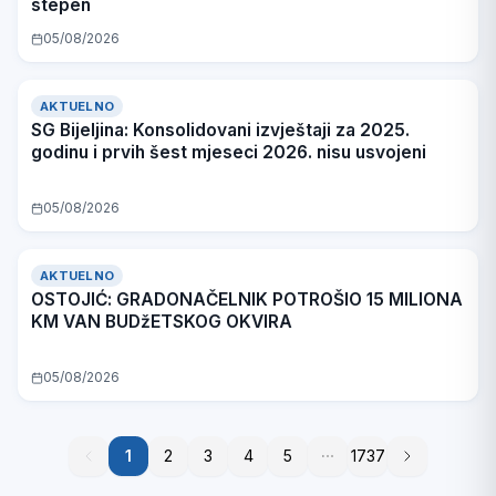
stepen
05/08/2026
AKTUELNO
SG Bijeljina: Konsolidovani izvještaji za 2025.
godinu i prvih šest mjeseci 2026. nisu usvojeni
05/08/2026
AKTUELNO
OSTOJIĆ: GRADONAČELNIK POTROŠIO 15 MILIONA
KM VAN BUDžETSKOG OKVIRA
05/08/2026
1
1
2
3
4
5
1737