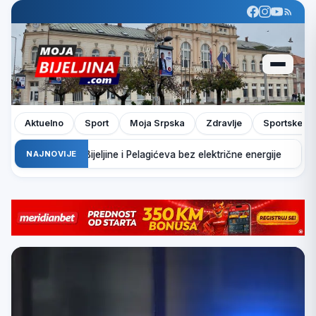
Aktuelno
Sport
Moja Srpska
Zdravlje
Sportske pr
JE: Dijelovi Bijeljine i Pelagićeva bez električne energije
NAJNOVIJE
Inf