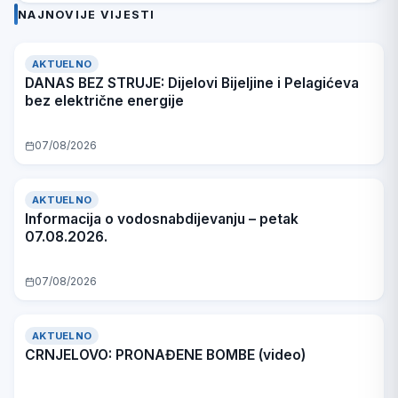
Pelagićeva bez
KARADŽIĆ“ U
DIS
NAJNOVIJE VIJESTI
električne
BIJELJINI:
KL
energije
RADOVI BI
S
TREBALO DA
BIJ
BUDU
POT
ZAVRŠENI
UGO
AKTUELNO
PRIJE
FZO
DANAS BEZ STRUJE: Dijelovi Bijeljine i Pelagićeva
POČETKA
NOVE
bez električne energije
ŠKOLSKE
GODINE (foto)
07/08/2026
AKTUELNO
Informacija o vodosnabdijevanju – petak
07.08.2026.
VIDEO
07/08/2026
AKTUELNO
CRNJELOVO: PRONAĐENE BOMBE (video)