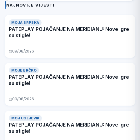
Nove igre su
Nove igre su
Nove igre su
Nove igre su
Nove igre su
Nove
NAJNOVIJE VIJESTI
stigle!
stigle!
stigle!
stigle!
stigle!
s
MOJA SRPSKA
PATEPLAY POJAČANJE NA MERIDIANU: Nove igre
su stigle!
09/08/2026
MOJE BRČKO
PATEPLAY POJAČANJE NA MERIDIANU: Nove igre
su stigle!
09/08/2026
MOJ UGLJEVIK
PATEPLAY POJAČANJE NA MERIDIANU: Nove igre
su stigle!