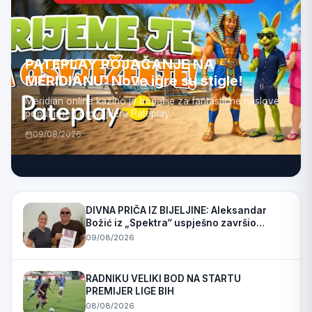
PATEPLAY POJAČANJE NA
MERIDIANU: Nove igre su stigle!
Meridian online kazino je bogatije za fantastične naslove
popularnog provajdera Pateplay.
09/08/2026
DIVNA PRIČA IZ BIJELJINE: Aleksandar
Božić iz „Spektra“ uspješno završio
edukaciju za antistres masažu
09/08/2026
RADNIKU VELIKI BOD NA STARTU
PREMIJER LIGE BIH
08/08/2026