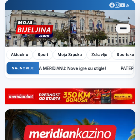
Aktuelno
Sport
Moja Srpska
Zdravlje
Sportske pr
 POJAČANJE NA MERIDIANU: Nove igre su stigle!
NAJNOVIJE
PATEPLAY PO