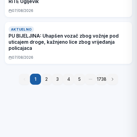
RiTE Ugljevik
07/08/2026
AKTUELNO
PU BIJELJINA: Uhapšen vozač zbog vožnje pod
uticajem droge, kažnjeno lice zbog vrijeđanja
policajaca
07/08/2026
1
1
2
3
4
5
1738