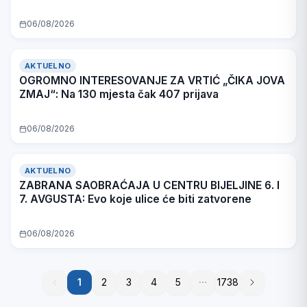
06/08/2026
AKTUELNO
OGROMNO INTERESOVANJE ZA VRTIĆ „ČIKA JOVA
ZMAJ“: Na 130 mjesta čak 407 prijava
06/08/2026
AKTUELNO
ZABRANA SAOBRAĆAJA U CENTRU BIJELJINE 6. I
7. AVGUSTA: Evo koje ulice će biti zatvorene
06/08/2026
1
1
2
3
4
5
1738