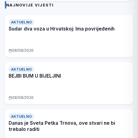
dvojicu
Pro
NAJNOVIJE VIJESTI
sunarodnika
plan
206 s
in
konop
od 2
AKTUELNO
mater
Sudar dva voza u Hrvatskoj: Ima povrijeđenih
ko
08/08/2026
AKTUELNO
BEJBI BUM U BIJELJINI
08/08/2026
AKTUELNO
Danas je Sveta Petka Trnova, ove stvari ne bi
trebalo raditi