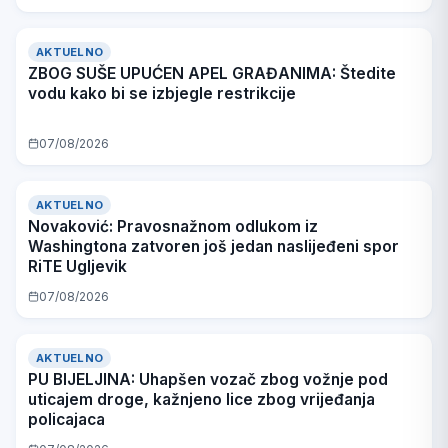
AKTUELNO
ZBOG SUŠE UPUĆEN APEL GRAĐANIMA: Štedite
vodu kako bi se izbjegle restrikcije
07/08/2026
AKTUELNO
Novaković: Pravosnažnom odlukom iz
Washingtona zatvoren još jedan naslijeđeni spor
RiTE Ugljevik
07/08/2026
AKTUELNO
PU BIJELJINA: Uhapšen vozač zbog vožnje pod
uticajem droge, kažnjeno lice zbog vrijeđanja
policajaca