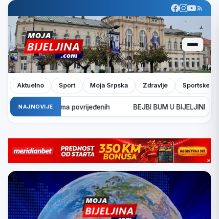
Aktuelno
Sport
Moja Srpska
Zdravlje
Sportske pr
za u Hrvatskoj: Ima povrijeđenih
NAJNOVIJE
BEJBI BUM U BIJELJINI