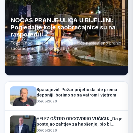
NOĆAS PRANJE ULICA U BIJELJINI:
Pogledajte koje saobraćajnice su na
rasporedu
Tokom noći između 5. i 6. avgusta biće nastavljeno pranje
saobraćajnica na području Bijeljine.
05/08/2026
Spasojević: Požar prijetio da ide prema
deponiji, borimo se sa vatrom i vjetrom
05/08/2026
HELEZ OŠTRO ODGOVORIO VUČIĆU: „Da je
postojao zahtjev za hapšenje, bio bi
uhapšen“
05/08/2026