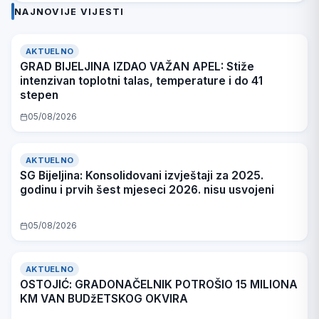
intenzivan
prvih šest
VAN
odmah kaznila
terenu policija,
pos
NAJNOVIJE VIJESTI
toplotni talas,
mjeseci 2026.
BUDžETSKOG
Hitna i
iluzij
temperature i
nisu usvojeni
OKVIRA
vatrogasci
za srp
do 41 stepen
AKTUELNO
GRAD BIJELJINA IZDAO VAŽAN APEL: Stiže
intenzivan toplotni talas, temperature i do 41
stepen
05/08/2026
AKTUELNO
SG Bijeljina: Konsolidovani izvještaji za 2025.
godinu i prvih šest mjeseci 2026. nisu usvojeni
05/08/2026
AKTUELNO
OSTOJIĆ: GRADONAČELNIK POTROŠIO 15 MILIONA
KM VAN BUDžETSKOG OKVIRA