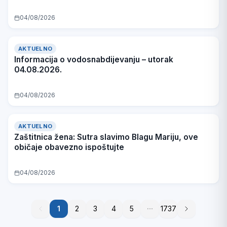
04/08/2026
AKTUELNO
Informacija o vodosnabdijevanju – utorak
04.08.2026.
04/08/2026
AKTUELNO
Zaštitnica žena: Sutra slavimo Blagu Mariju, ove
običaje obavezno ispoštujte
04/08/2026
1
1
2
3
4
5
1737