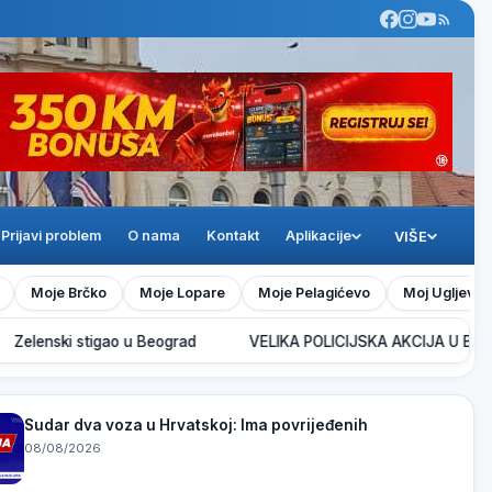
Prijavi problem
O nama
Kontakt
Aplikacije
VIŠE
Moje Brčko
Moje Lopare
Moje Pelagićevo
Moj Ugljevik
enski stigao u Beograd
VELIKA POLICIJSKA AKCIJA U BIJELJINI: P
Sudar dva voza u Hrvatskoj: Ima povrijeđenih
08/08/2026