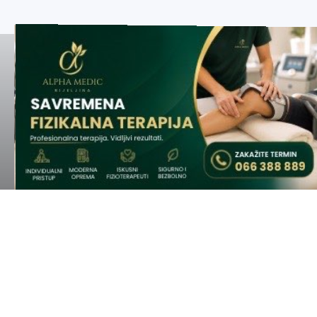
NAVIGACIJA
K
Vijesti
I
Oglasi
S
Prijavi problem