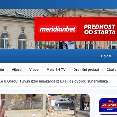
Oglasi
iče
Vijesti
Video
Moja BN TV
Granični prelazi
Čitulje
Gracu: Turčin izbo muškarca iz BiH i još dvojicu sunarodnika
Zel