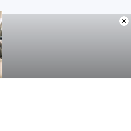
ONTAKT
zdavač:
rpskaMedia SP Branimir Đokić
Bijeljina, Bosna i Hercegovina
Kontakt forma
·
pressbijeljina@gmail.com