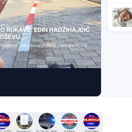
O RUKAVE: EDIN HADŽIHAJDIĆ
GOŠEVU
a uređenja i uljepšavanja ovog dijela grada, iza
G SUŠE
Novaković:
PU BIJELJINA:
DANAS
Pronađen