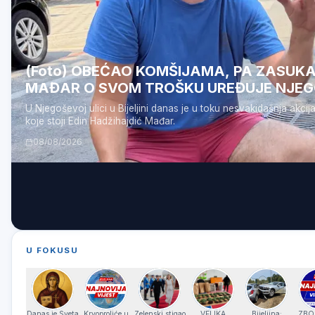
(Foto) OBEĆAO KOMŠIJAMA, PA ZASUKA
MAĐAR O SVOM TROŠKU UREĐUJE NJE
U Njegoševoj ulici u Bijeljini danas je u toku nesvakidašnja akcij
koje stoji Edin Hadžihajdić Mađar.
08/08/2026
U FOKUSU
Danas je Sveta
Krvoproliće u
Zelenski stigao
VELIKA
Bijeljina:
ZBO