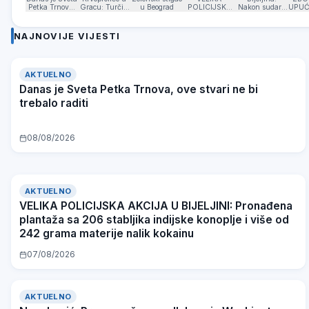
Petka Trnova,
Gracu: Turčin
u Beograd
POLICIJSKA
Nakon sudara
UPUĆ
ove stvari ne bi
izbo muškarca
AKCIJA U
vozilo završilo
GRA
trebalo raditi
iz BiH i još
BIJELJINI:
u dvorištu
Šted
dvojicu
Pronađena
mljekare
kak
NAJNOVIJE VIJESTI
sunarodnika
plantaža sa
iz
206 stabljika
res
indijske
konoplje i više
od 242 grama
AKTUELNO
materije nalik
Danas je Sveta Petka Trnova, ove stvari ne bi
kokainu
trebalo raditi
08/08/2026
AKTUELNO
VELIKA POLICIJSKA AKCIJA U BIJELJINI: Pronađena
plantaža sa 206 stabljika indijske konoplje i više od
242 grama materije nalik kokainu
07/08/2026
AKTUELNO