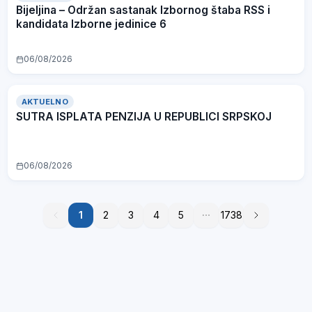
Bijeljina – Održan sastanak Izbornog štaba RSS i
kandidata Izborne jedinice 6
06/08/2026
AKTUELNO
SUTRA ISPLATA PENZIJA U REPUBLICI SRPSKOJ
06/08/2026
1
1
2
3
4
5
1738