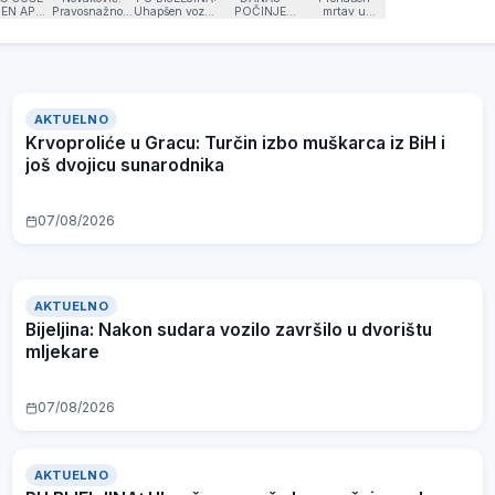
EN APEL
Pravosnažnom
Uhapšen vozač
POČINJE
mrtav u
ĐANIMA:
odlukom iz
zbog vožnje
ISPLATA
zatvoru:
ite vodu
Washingtona
pod uticajem
PENZIJA U
Djevojke iz
o bi se
zatvoren još
droge,
SRPSKOJ
Banjaluke i
bjegle
jedan
kažnjeno lice
Novog Sada
trikcije
naslijeđeni spor
zbog vrijeđanja
dovodio za
RiTE Ugljevik
policajaca
prostituciju
AKTUELNO
Krvoproliće u Gracu: Turčin izbo muškarca iz BiH i
još dvojicu sunarodnika
07/08/2026
AKTUELNO
Bijeljina: Nakon sudara vozilo završilo u dvorištu
mljekare
07/08/2026
AKTUELNO