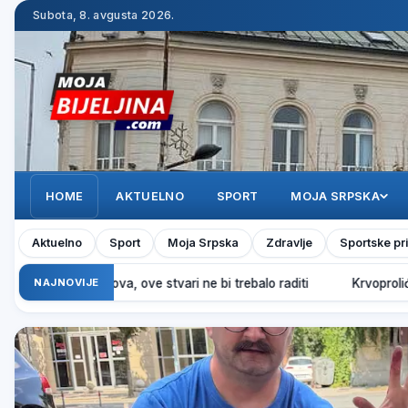
Subota, 8. avgusta 2026.
HOME
AKTUELNO
SPORT
MOJA SRPSKA
Aktuelno
Sport
Moja Srpska
Zdravlje
Sportske pr
eta Petka Trnova, ove stvari ne bi trebalo raditi
NAJNOVIJE
Krvoproliće u 