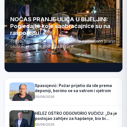
NOĆAS PRANJE ULICA U BIJELJINI:
Pogledajte koje saobraćajnice su na
rasporedu
Tokom noći između 5. i 6. avgusta biće nastavljeno pranje
saobraćajnica na području Bijeljine.
05/08/2026
Spasojević: Požar prijetio da ide prema
deponiji, borimo se sa vatrom i vjetrom
05/08/2026
HELEZ OŠTRO ODGOVORIO VUČIĆU: „Da je
postojao zahtjev za hapšenje, bio bi
uhapšen“
05/08/2026